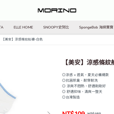
TA
ELLE HOME
SNOOPY史努比
SpongeBob 海綿寶寶
【美安】涼感條紋船襪-白色
【美安】涼感條紋
◎涼感 × 透氣，夏天必備襪款
◎抗菌除臭、耐穿耐洗
◎ 涼爽不悶熱，舒適剛剛好
◎ 舒適抑味，清爽一整天
◎台灣製造
NT$109
NT$150