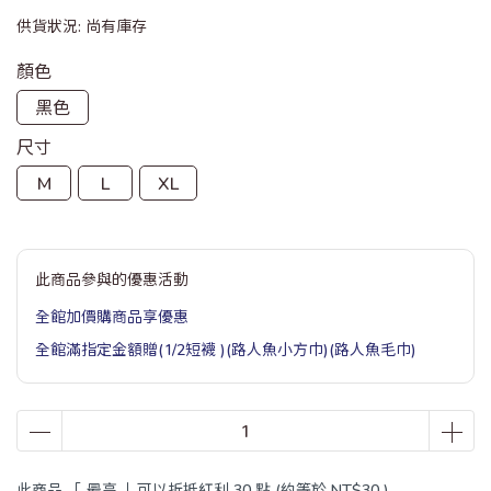
供貨狀況:
尚有庫存
顏色
黑色
尺寸
M
L
XL
此商品參與的優惠活動
全館加價購商品享優惠
全館滿指定金額贈(1/2短襪 )(路人魚小方巾)(路人魚毛巾)
此商品 「 最高 」可以折抵紅利
30
點 (約等於
NT$30
)