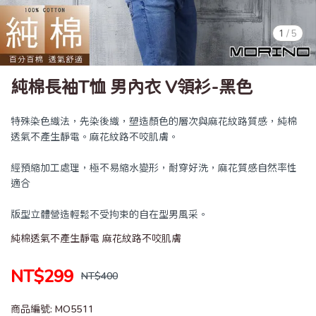
1
/
5
純棉長袖T恤 男內衣 V領衫-黑色
特殊染色織法，先染後織，塑造顏色的層次與麻花紋路質感，純棉
透氣不產生靜電。麻花紋路不咬肌膚。
經預縮加工處理，極不易縮水變形，耐穿好洗，麻花質感自然率性
適合
版型立體營造輕鬆不受拘束的自在型男風采。
純棉透氣不產生靜電 麻花紋路不咬肌膚
NT$299
NT$400
商品編號:
MO5511