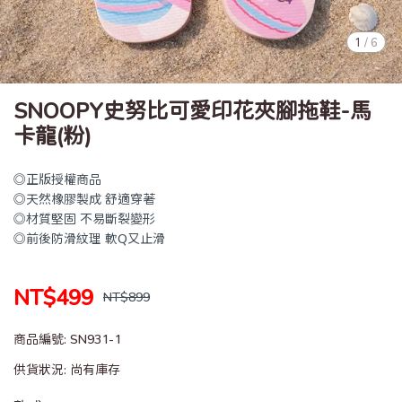
1
/
6
SNOOPY史努比可愛印花夾腳拖鞋-馬
卡龍(粉)
◎正版授權商品
◎天然橡膠製成 舒適穿著
◎材質堅固 不易斷裂變形
◎前後防滑紋理 軟Q又止滑
NT$499
NT$899
商品編號:
SN931-1
供貨狀況:
尚有庫存