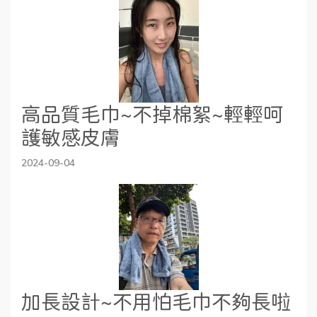
高品質毛巾~不掉棉絮~輕輕呵
護敏感皮膚
2024-09-04
加長設計~不用怕毛巾不夠長啦