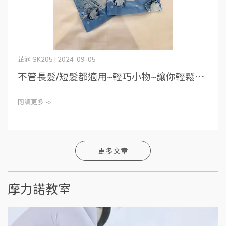
芷涵 SK205 | 2024-09-05
不管長髮/短髮都適用~輕巧小物~讓你輕鬆⋯
閱讀更多 ->
更多文章
摩力諾教室