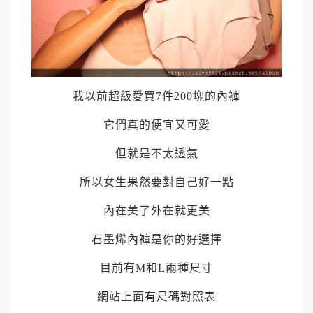
我以前超級愛買
7
件
200
塊的內褲
它們真的便宜又可愛
但就是不太透氣
所以女生果然要對自己好一點
內在美了外在就更美
石墨烯內褲是你的好選擇
目前有
M
和
L
兩種尺寸
網站上面有尺碼對照表