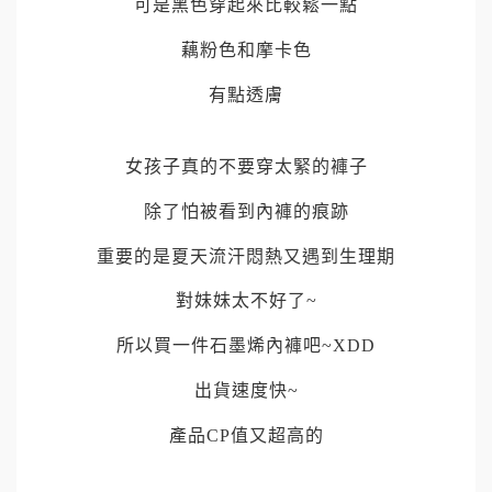
可是黑色穿起來比較鬆一點
藕粉色和摩卡色
有點透膚
女孩子真的不要穿太緊的褲子
除了怕被看到內褲的痕跡
重要的是夏天流汗悶熱又遇到生理期
對妹妹太不好了
~
所以買一件石墨烯內褲吧
~XDD
出貨速度快
~
產品
CP
值又超高的