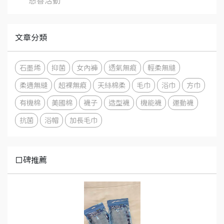
慈善活動
文章分類
石墨烯
抑菌
女內褲
透氣無痕
輕柔無縫
柔適無縫
超裸無痕
天絲棉柔
毛巾
浴巾
方巾
有機棉
美國棉
襪子
造型襪
機能襪
運動襪
抗菌
浴帽
加長毛巾
口碑推薦