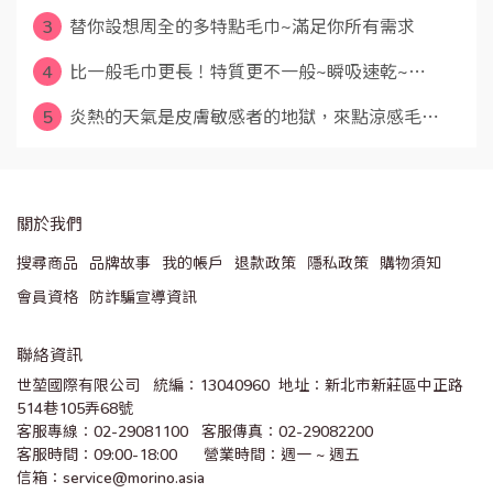
3
替你設想周全的多特點毛巾~滿足你所有需求
4
比一般毛巾更長！特質更不一般~瞬吸速乾~⋯
5
炎熱的天氣是皮膚敏感者的地獄，來點涼感毛⋯
關於我們
搜尋商品
品牌故事
我的帳戶
退款政策
隱私政策
購物須知
會員資格
防詐騙宣導資訊
聯絡資訊
世堃國際有限公司   統編：13040960  地址：新北市新莊區中正路
514巷105弄68號
客服專線：02-29081100   客服傳真：02-29082200 
客服時間：09:00-18:00      營業時間：週一 ~ 週五
信箱：service@morino.asia