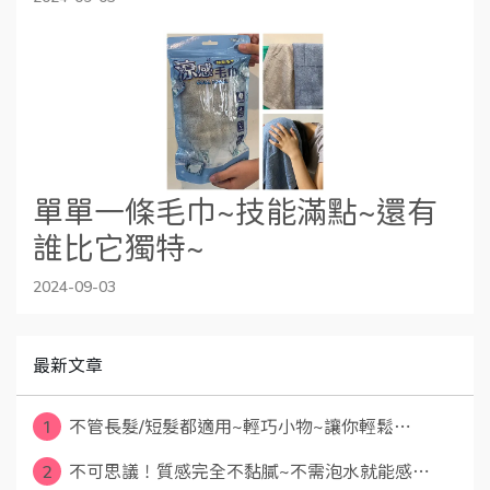
單單一條毛巾~技能滿點~還有
誰比它獨特~
2024-09-03
最新文章
1
不管長髮/短髮都適用~輕巧小物~讓你輕鬆⋯
2
不可思議！質感完全不黏膩~不需泡水就能感⋯