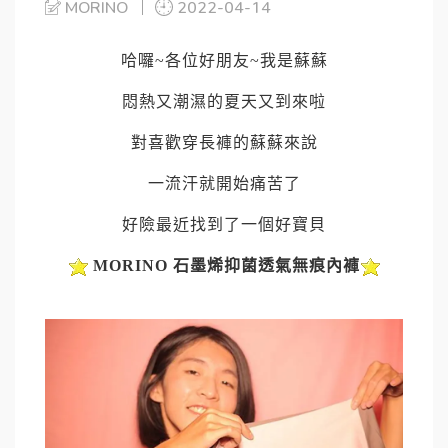
MORINO
2022-04-14
哈囉
~
各位好朋友
~
我是蘇蘇
悶熱又潮濕的夏天又到來啦
對喜歡穿長褲的蘇蘇來說
一流汗就開始痛苦了
好險最近找到了一個好寶貝
MORINO
石墨烯抑菌透氣無痕內褲