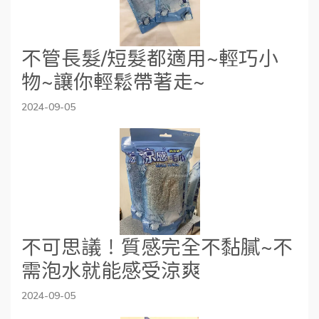
不管長髮/短髮都適用~輕巧小
物~讓你輕鬆帶著走~
2024-09-05
不可思議！質感完全不黏膩~不
需泡水就能感受涼爽
2024-09-05