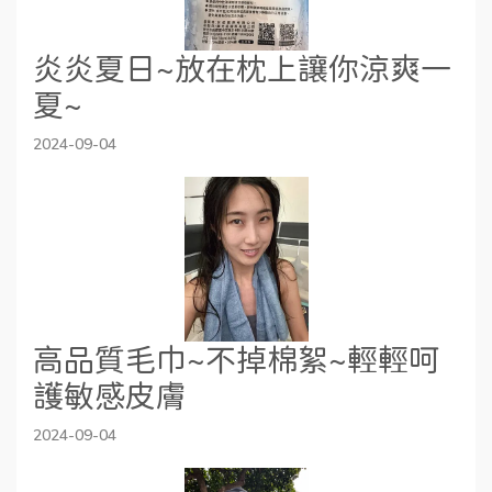
炎炎夏日~放在枕上讓你涼爽一
夏~
2024-09-04
高品質毛巾~不掉棉絮~輕輕呵
護敏感皮膚
2024-09-04