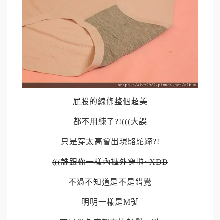
屁股的線條整個超美
都不用練了
?!
(((
大誤
只是穿太高會出現駱駝蹄
?!
(((
誰跟你一樣內褲外穿啦
~XDD
不過不知道是不是錯覺
明明一樣是
M
號