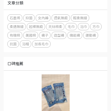
文章分類
石墨烯
抑菌
女內褲
透氣無痕
輕柔無縫
柔適無縫
超裸無痕
天絲棉柔
毛巾
浴巾
方巾
有機棉
美國棉
襪子
造型襪
機能襪
運動襪
抗菌
浴帽
加長毛巾
口碑推薦