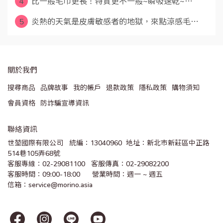
4
比一般毛巾更長！特質更不一般~瞬吸速乾~⋯
5
炎熱的天氣是皮膚敏感者的地獄，來點涼感毛⋯
關於我們
搜尋商品
品牌故事
我的帳戶
退款政策
隱私政策
購物須知
會員資格
防詐騙宣導資訊
聯絡資訊
世堃國際有限公司   統編：13040960  地址：新北市新莊區中正路
514巷105弄68號
客服專線：02-29081100   客服傳真：02-29082200 
客服時間：09:00-18:00      營業時間：週一 ~ 週五
信箱：service@morino.asia