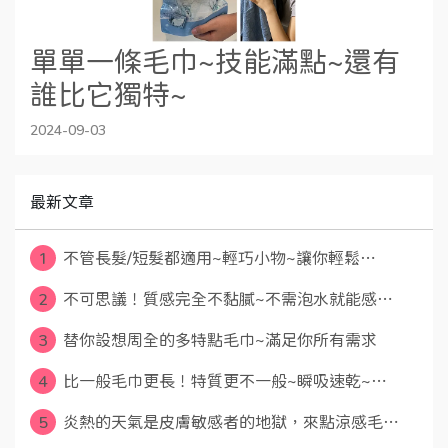
單單一條毛巾~技能滿點~還有
誰比它獨特~
2024-09-03
最新文章
1
不管長髮/短髮都適用~輕巧小物~讓你輕鬆⋯
2
不可思議！質感完全不黏膩~不需泡水就能感⋯
3
替你設想周全的多特點毛巾~滿足你所有需求
4
比一般毛巾更長！特質更不一般~瞬吸速乾~⋯
5
炎熱的天氣是皮膚敏感者的地獄，來點涼感毛⋯