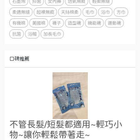
石墨烯
抑菌
女內褲
透氣無痕
輕柔無縫
柔適無縫
超裸無痕
天絲棉柔
毛巾
浴巾
方巾
有機棉
美國棉
襪子
造型襪
機能襪
運動襪
抗菌
浴帽
加長毛巾
口碑推薦
不管長髮/短髮都適用~輕巧小
物~讓你輕鬆帶著走~