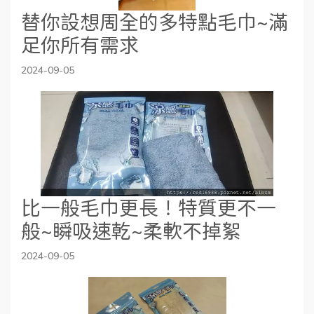
替你設想周全的多特點毛巾~滿
足你所有需求
2024-09-05
比一般毛巾更長！特質更不一
般~瞬吸速乾~柔軟不掉絮
2024-09-05