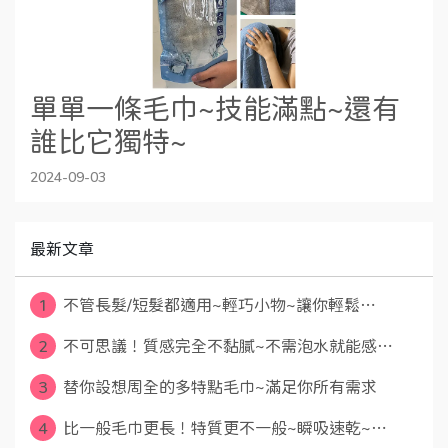
單單一條毛巾~技能滿點~還有
誰比它獨特~
2024-09-03
最新文章
1
不管長髮/短髮都適用~輕巧小物~讓你輕鬆⋯
2
不可思議！質感完全不黏膩~不需泡水就能感⋯
3
替你設想周全的多特點毛巾~滿足你所有需求
4
比一般毛巾更長！特質更不一般~瞬吸速乾~⋯