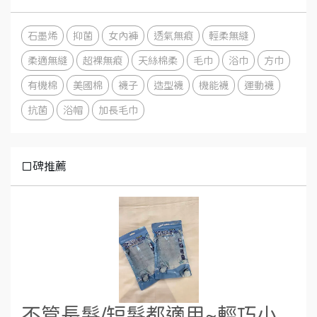
石墨烯
抑菌
女內褲
透氣無痕
輕柔無縫
柔適無縫
超裸無痕
天絲棉柔
毛巾
浴巾
方巾
有機棉
美國棉
襪子
造型襪
機能襪
運動襪
抗菌
浴帽
加長毛巾
口碑推薦
不管長髮/短髮都適用~輕巧小