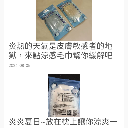
炎熱的天氣是皮膚敏感者的地
獄，來點涼感毛巾幫你緩解吧
2024-09-05
炎炎夏日~放在枕上讓你涼爽一