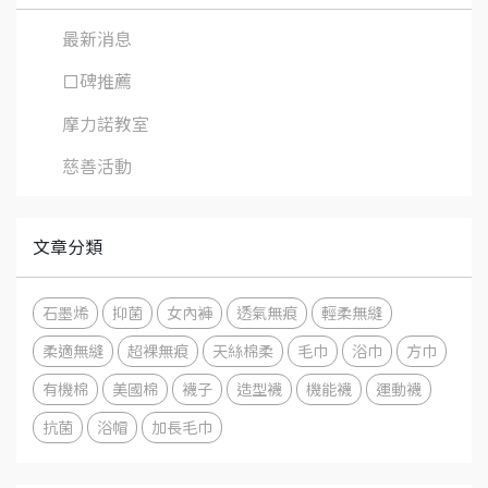
最新消息
口碑推薦
摩力諾教室
慈善活動
文章分類
石墨烯
抑菌
女內褲
透氣無痕
輕柔無縫
柔適無縫
超裸無痕
天絲棉柔
毛巾
浴巾
方巾
有機棉
美國棉
襪子
造型襪
機能襪
運動襪
抗菌
浴帽
加長毛巾