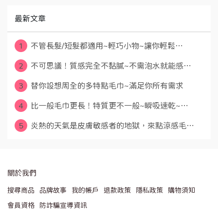
最新文章
1
不管長髮/短髮都適用~輕巧小物~讓你輕鬆⋯
2
不可思議！質感完全不黏膩~不需泡水就能感⋯
3
替你設想周全的多特點毛巾~滿足你所有需求
4
比一般毛巾更長！特質更不一般~瞬吸速乾~⋯
5
炎熱的天氣是皮膚敏感者的地獄，來點涼感毛⋯
關於我們
搜尋商品
品牌故事
我的帳戶
退款政策
隱私政策
購物須知
會員資格
防詐騙宣導資訊