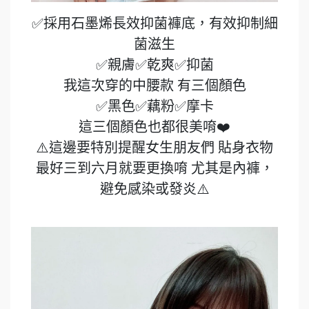
✅採用石墨烯長效抑菌褲底，有效抑制細
菌滋生
✅親膚✅乾爽✅抑菌
我這次穿的中腰款 有三個顏色
✅黑色✅藕粉✅摩卡
這三個顏色也都很美唷❤️
⚠️這邊要特別提醒女生朋友們 貼身衣物
最好三到六月就要更換唷 尤其是內褲，
避免感染或發炎⚠️