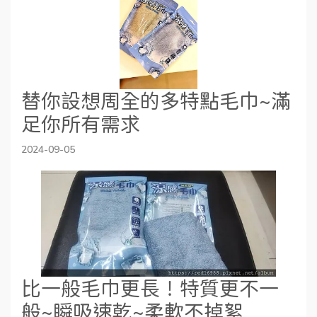
替你設想周全的多特點毛巾~滿
足你所有需求
2024-09-05
比一般毛巾更長！特質更不一
般~瞬吸速乾~柔軟不掉絮