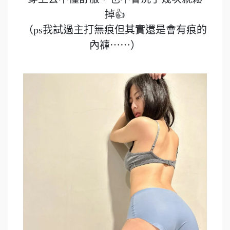
掉👍
（ps我試過主打無痕但其實還是會有痕的
內褲⋯⋯）