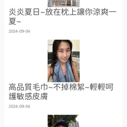
炎炎夏日~放在枕上讓你涼爽一
夏~
2024-09-04
高品質毛巾~不掉棉絮~輕輕呵
護敏感皮膚
2024-09-04