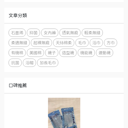
文章分類
石墨烯
抑菌
女內褲
透氣無痕
輕柔無縫
柔適無縫
超裸無痕
天絲棉柔
毛巾
浴巾
方巾
有機棉
美國棉
襪子
造型襪
機能襪
運動襪
抗菌
浴帽
加長毛巾
口碑推薦