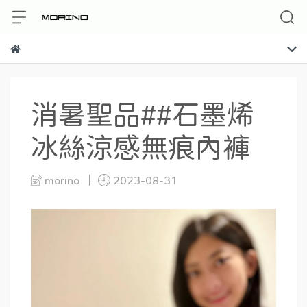
消暑聖品##石墨烯
冰絲涼感無痕內褲
morino
2023-08-31