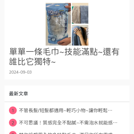
單單一條毛巾~技能滿點~還有
誰比它獨特~
2024-09-03
最新文章
1
不管長髮/短髮都適用~輕巧小物~讓你輕鬆⋯
2
不可思議！質感完全不黏膩~不需泡水就能感⋯