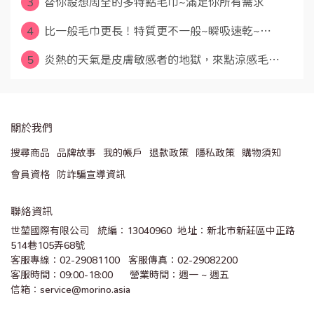
3
替你設想周全的多特點毛巾~滿足你所有需求
4
比一般毛巾更長！特質更不一般~瞬吸速乾~⋯
5
炎熱的天氣是皮膚敏感者的地獄，來點涼感毛⋯
關於我們
搜尋商品
品牌故事
我的帳戶
退款政策
隱私政策
購物須知
會員資格
防詐騙宣導資訊
聯絡資訊
世堃國際有限公司   統編：13040960  地址：新北市新莊區中正路
514巷105弄68號
客服專線：02-29081100   客服傳真：02-29082200 
客服時間：09:00-18:00      營業時間：週一 ~ 週五
信箱：service@morino.asia