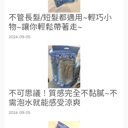
不管長髮/短髮都適用~輕巧小
物~讓你輕鬆帶著走~
2024-09-05
不可思議！質感完全不黏膩~不
需泡水就能感受涼爽
2024-09-05