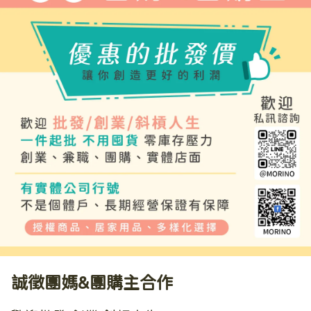
換。
誠徵團媽&團購主合作