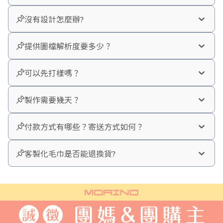
若您有特殊需求以及大量訂製，也歡迎致
沒有設計怎麼辦?
您可以提供圖案、Logo、想呈現的風格
電或洽詢官方LINE 【@morino】
給我們的設計團隊
提供圖檔解析度要多少？
AI、PDF
 檔案最佳
可為您 
排版
 或 
客製設計
（依需求可能加
JPG/PNG
300 dpi
 以上
價），直到您確認為止。
可以先打樣嗎？
可以。提供 
數位打樣（電子稿）免費
。
若不確定也可先提供圖檔，我們會協助確
如需 
實體樣品打樣
，將依毛巾工法酌收
認是否能使用。
製作需要幾天？
一般訂製作業約 45-60天，會依毛巾工
打樣費，詳細可與客服確認。
法（刺繡、織造、印刷）與數量不同而調
付款方式有哪些？寄送方式如何？
付款方式：
 支援匯款、公司採購可開立
整。
發票。
確認需求後我們會提供更精準交期。
客製化毛巾是否能退換貨?
客製化產品因無法再次銷售故不提供退換
寄送方式：
 少量訂製，可宅配到府、超
貨，
商店到店
雙方有共同責任再製作前確保圖案、尺
大量企業訂單可安排物流配送，全台皆可
寸、數量正確。
寄送。
若確認是我們工廠的疏失，可以免費退