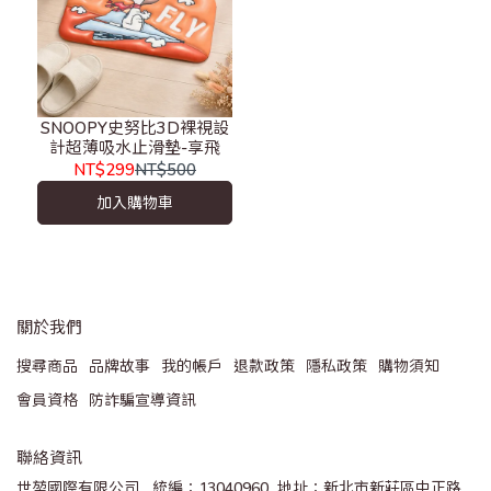
SNOOPY史努比3D裸視設
計超薄吸水止滑墊-享飛
NT$299
NT$500
加入購物車
關於我們
搜尋商品
品牌故事
我的帳戶
退款政策
隱私政策
購物須知
會員資格
防詐騙宣導資訊
聯絡資訊
世堃國際有限公司   統編：13040960  地址：新北市新莊區中正路