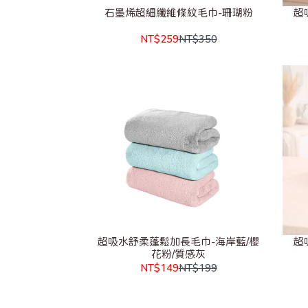
石墨烯超細纖維條紋毛巾-珊瑚粉
超
NT$259
NT$350
超吸水舒柔蓬鬆加長毛巾-海岸藍/櫻
超
花粉/質感灰
NT$149
NT$199