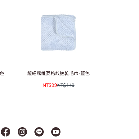
色
超細纖維菱格紋速乾毛巾-藍色
NT$99
NT$149