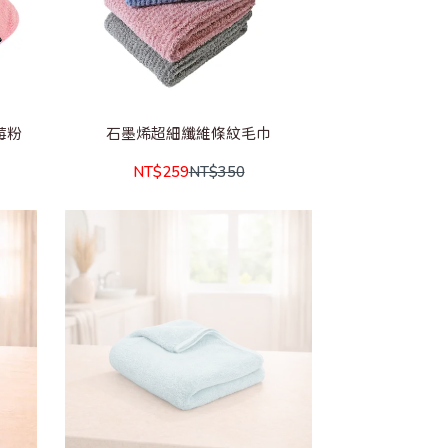
莓粉
石墨烯超細纖維條紋毛巾
NT$259
NT$350