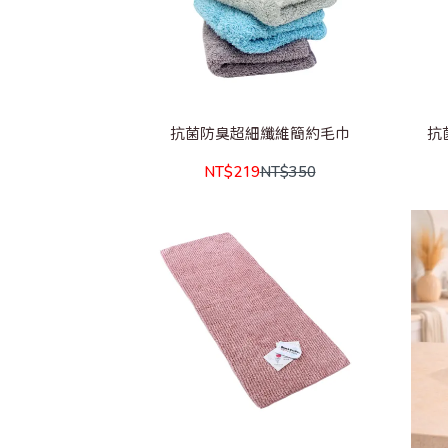
抗菌防臭超細纖維簡約毛巾
抗
NT$219
NT$350